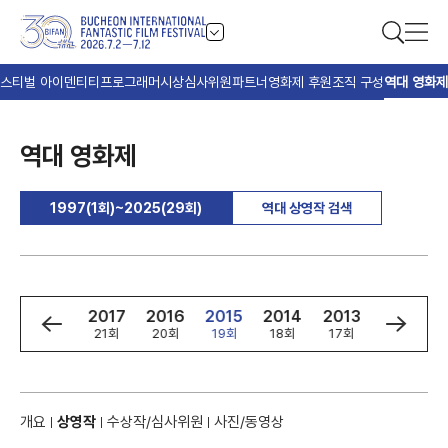
스티벌 아이덴티티
프로그래머
시상
심사위원
파트너
영화제 후원
조직 구성
역대 영화제
역대 영화제
1997(1회)~2025(29회)
역대 상영작 검색
9
2018
2017
2016
2015
2014
2013
2012
회
22회
21회
20회
19회
18회
17회
16회
개요
상영작
수상작/심사위원
사진/동영상