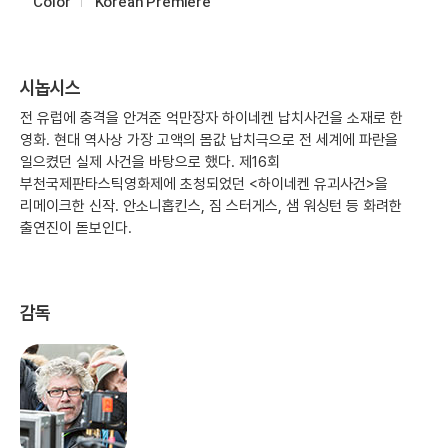
Color
Korean Premiere
시놉시스
전 유럽에 충격을 안겨준 억만장자 하이네켄 납치사건을 소재로 한
영화. 현대 역사상 가장 고액의 몸값 납치극으로 전 세계에 파란을
일으켰던 실제 사건을 바탕으로 했다. 제16회
부천국제판타스틱영화제에 초청되었던 <하이네켄 유괴사건>을
리메이크한 신작. 안소니홉킨스, 짐 스터게스, 샘 워싱턴 등 화려한
출연진이 돋보인다.
감독