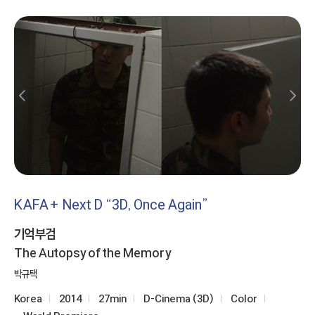
KAFA+ Next D “3D, Once Again”
기억부검
The Autopsy of the Memory
박규택
Korea
2014
27min
D-Cinema (3D)
Color