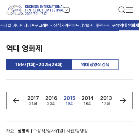
스티벌 아이덴티티
프로그래머
시상
심사위원
파트너
영화제 후원
조직 구성
역대 영화제
역대 영화제
1997(1회)~2025(29회)
역대 상영작 검색
9
2018
2017
2016
2015
2014
2013
2012
회
22회
21회
20회
19회
18회
17회
16회
개요
상영작
수상작/심사위원
사진/동영상