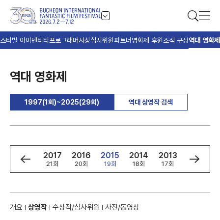
스티벌 아이덴티티
프로그래머
시상
심사위원
파트너
영화제 후원
조직 구성
역대 영화제
역대 영화제
1997(1회)~2025(29회)
역대 상영작 검색
9
2018
2017
2016
2015
2014
2013
2012
회
22회
21회
20회
19회
18회
17회
16회
개요
상영작
수상작/심사위원
사진/동영상