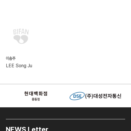
이송주
LEE Song Ju
NEWS Letter