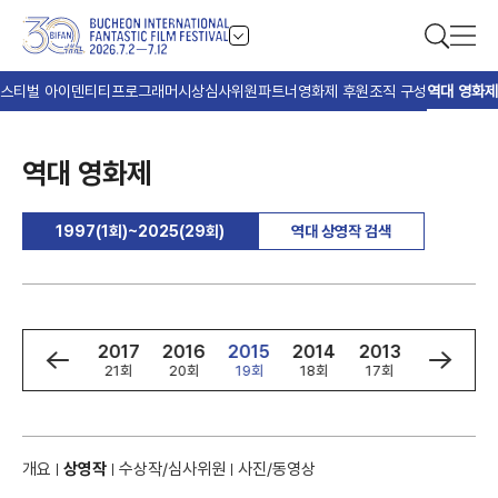
스티벌 아이덴티티
프로그래머
시상
심사위원
파트너
영화제 후원
조직 구성
역대 영화제
역대 영화제
1997(1회)~2025(29회)
역대 상영작 검색
9
2018
2017
2016
2015
2014
2013
2012
회
22회
21회
20회
19회
18회
17회
16회
개요
상영작
수상작/심사위원
사진/동영상