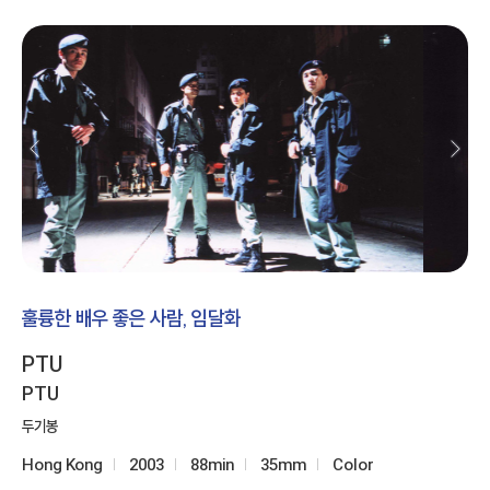
훌륭한 배우 좋은 사람, 임달화
PTU
PTU
두기봉
Hong Kong
2003
88min
35mm
Color