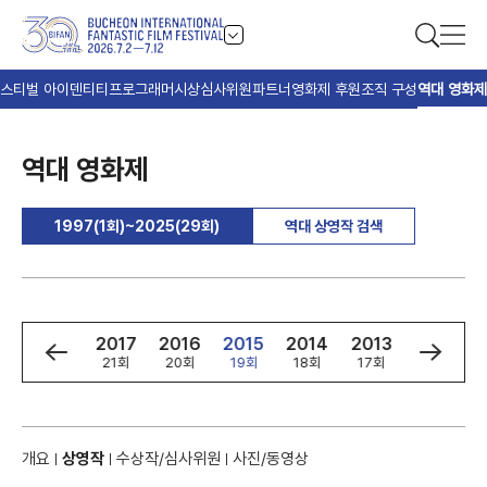
스티벌 아이덴티티
프로그래머
시상
심사위원
파트너
영화제 후원
조직 구성
역대 영화제
역대 영화제
1997(1회)~2025(29회)
역대 상영작 검색
9
2018
2017
2016
2015
2014
2013
2012
회
22회
21회
20회
19회
18회
17회
16회
개요
상영작
수상작/심사위원
사진/동영상