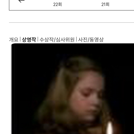
23회
22회
21회
개요
상영작
수상작/심사위원
사진/동영상