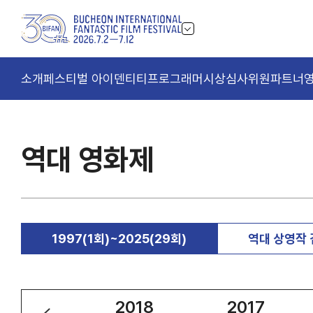
소개
페스티벌 아이덴티티
프로그래머
시상
심사위원
파트너
역대 영화제
1997(1회)~2025(29회)
역대 상영작
2019
2018
2017