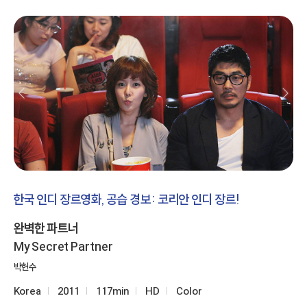
한국 인디 장르영화, 공습 경보: 코리안 인디 장르!
완벽한 파트너
My Secret Partner
박헌수
Korea
2011
117min
HD
Color