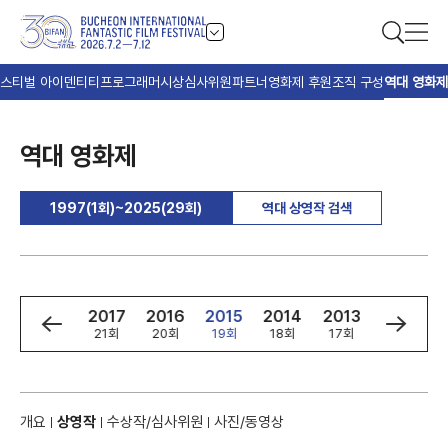
스티벌 아이덴티티
프로그래머
시상
심사위원
파트너
영화제 후원
조직 구성
역대 영화제
역대 영화제
1997(1회)~2025(29회)
역대 상영작 검색
9
2018
2017
2016
2015
2014
2013
2012
회
22회
21회
20회
19회
18회
17회
16회
개요
상영작
수상작/심사위원
사진/동영상