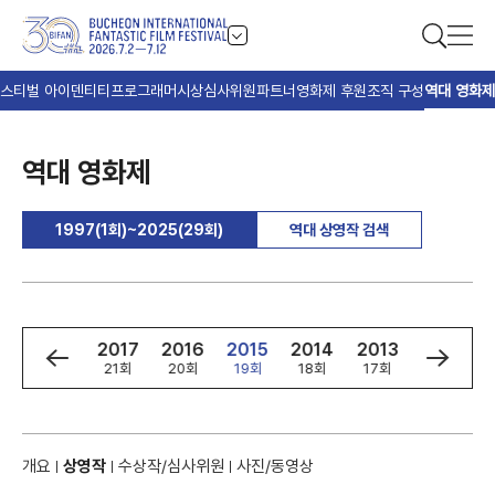
스티벌 아이덴티티
프로그래머
시상
심사위원
파트너
영화제 후원
조직 구성
역대 영화제
역대 영화제
1997(1회)~2025(29회)
역대 상영작 검색
9
2018
2017
2016
2015
2014
2013
2012
회
22회
21회
20회
19회
18회
17회
16회
개요
상영작
수상작/심사위원
사진/동영상