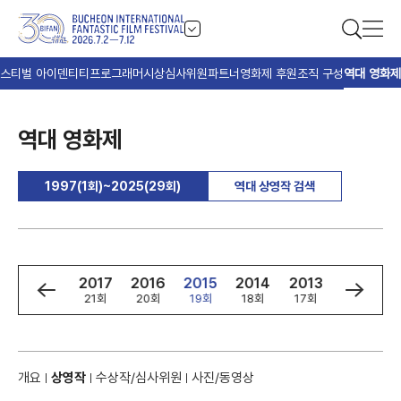
스티벌 아이덴티티
프로그래머
시상
심사위원
파트너
영화제 후원
조직 구성
역대 영화제
역대 영화제
1997(1회)~2025(29회)
역대 상영작 검색
9
2018
2017
2016
2015
2014
2013
2012
회
22회
21회
20회
19회
18회
17회
16회
개요
상영작
수상작/심사위원
사진/동영상