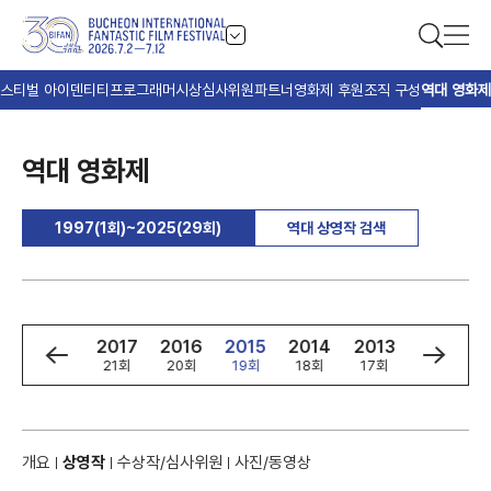
스티벌 아이덴티티
프로그래머
시상
심사위원
파트너
영화제 후원
조직 구성
역대 영화제
역대 영화제
1997(1회)~2025(29회)
역대 상영작 검색
9
2018
2017
2016
2015
2014
2013
2012
회
22회
21회
20회
19회
18회
17회
16회
개요
상영작
수상작/심사위원
사진/동영상