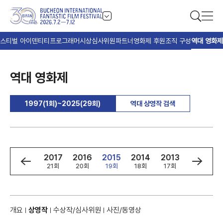
스티벌 아이덴티티
프로그래머
시상
심사위원
파트너
영화제 후원
조직 구성
역대 영화제
역대 영화제
1997(1회)~2025(29회)
역대 상영작 검색
9
2018
2017
2016
2015
2014
2013
2012
회
22회
21회
20회
19회
18회
17회
16회
개요
상영작
수상작/심사위원
사진/동영상