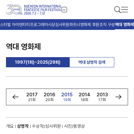
스티벌 아이덴티티
프로그래머
시상
심사위원
파트너
영화제 후원
조직 구성
역대 영화제
역대 영화제
1997(1회)~2025(29회)
역대 상영작 검색
9
2018
2017
2016
2015
2014
2013
2012
회
22회
21회
20회
19회
18회
17회
16회
개요
상영작
수상작/심사위원
사진/동영상