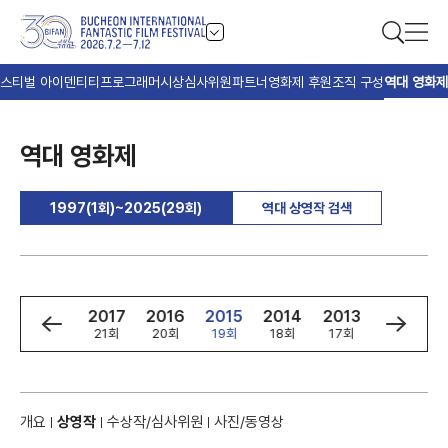
스티벌 아이덴티티
프로그래머
시상
심사위원
파트너
영화제 후원
조직 구성
역대 영화제
역대 영화제
1997(1회)~2025(29회)
역대 상영작 검색
9
2018
2017
2016
2015
2014
2013
2012
회
22회
21회
20회
19회
18회
17회
16회
개요
상영작
수상작/심사위원
사진/동영상