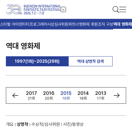
스티벌 아이덴티티
프로그래머
시상
심사위원
파트너
영화제 후원
조직 구성
역대 영화제
역대 영화제
1997(1회)~2025(29회)
역대 상영작 검색
9
2018
2017
2016
2015
2014
2013
2012
회
22회
21회
20회
19회
18회
17회
16회
개요
상영작
수상작/심사위원
사진/동영상