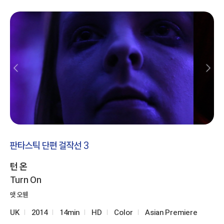
판타스틱 단편 걸작선 3
턴 온
Turn On
맷 오웬
UK
2014
14min
HD
Color
Asian Premiere