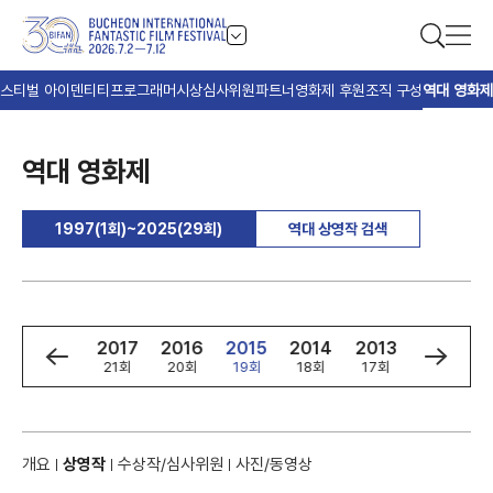
스티벌 아이덴티티
프로그래머
시상
심사위원
파트너
영화제 후원
조직 구성
역대 영화제
역대 영화제
1997(1회)~2025(29회)
역대 상영작 검색
9
2018
2017
2016
2015
2014
2013
2012
회
22회
21회
20회
19회
18회
17회
16회
개요
상영작
수상작/심사위원
사진/동영상