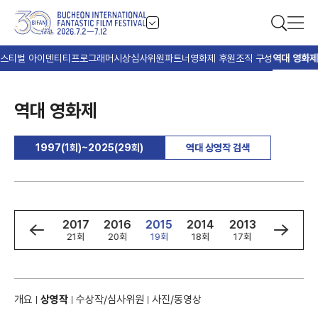
스티벌 아이덴티티
프로그래머
시상
심사위원
파트너
영화제 후원
조직 구성
역대 영화제
역대 영화제
1997(1회)~2025(29회)
역대 상영작 검색
9
2018
2017
2016
2015
2014
2013
2012
회
22회
21회
20회
19회
18회
17회
16회
개요
상영작
수상작/심사위원
사진/동영상