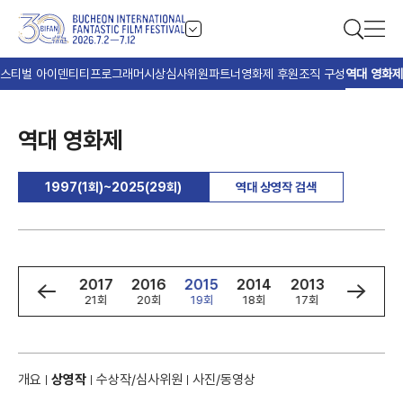
스티벌 아이덴티티
프로그래머
시상
심사위원
파트너
영화제 후원
조직 구성
역대 영화제
역대 영화제
1997(1회)~2025(29회)
역대 상영작 검색
9
2018
2017
2016
2015
2014
2013
2012
회
22회
21회
20회
19회
18회
17회
16회
개요
상영작
수상작/심사위원
사진/동영상