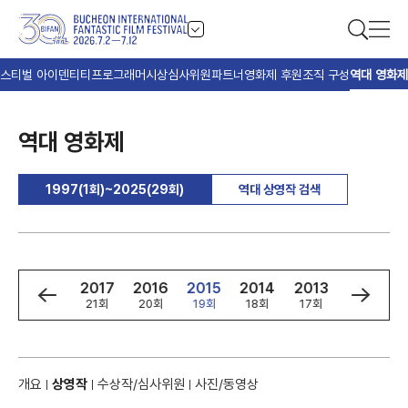
스티벌 아이덴티티
프로그래머
시상
심사위원
파트너
영화제 후원
조직 구성
역대 영화제
역대 영화제
1997(1회)~2025(29회)
역대 상영작 검색
9
2018
2017
2016
2015
2014
2013
2012
회
22회
21회
20회
19회
18회
17회
16회
개요
상영작
수상작/심사위원
사진/동영상