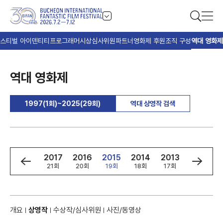
스티벌 아이덴티티
프로그래머
시상
심사위원
파트너
영화제 후원
조직 구성
역대 영화제
역대 영화제
1997(1회)~2025(29회)
역대 상영작 검색
9
2018
2017
2016
2015
2014
2013
2012
회
22회
21회
20회
19회
18회
17회
16회
개요
상영작
수상작/심사위원
사진/동영상