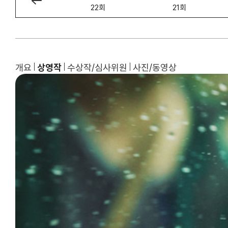
23회
22회
21회
개요
상영작
수상작/심사위원
사진/동영상