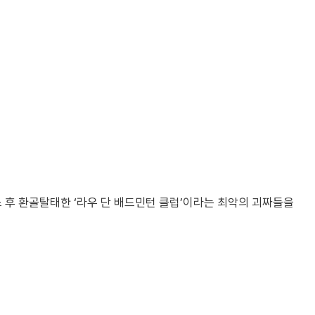
 후 환골탈태한 ‘라우 단 배드민턴 클럽’이라는 최악의 괴짜들을