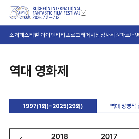
소개
페스티벌 아이덴티티
프로그래머
시상
심사위원
파트너
역대 영화제
1997(1회)~2025(29회)
역대 상영작
2019
2018
2017