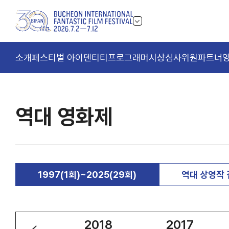
소개
페스티벌 아이덴티티
프로그래머
시상
심사위원
파트너
역대 영화제
1997(1회)~2025(29회)
역대 상영작
2019
2018
2017