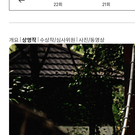
23회
22회
21회
개요
상영작
수상작/심사위원
사진/동영상