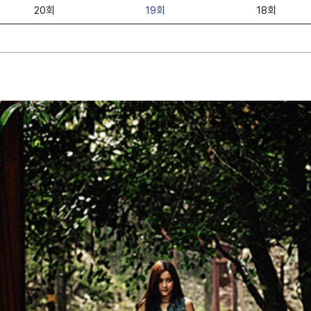
20회
19회
18회