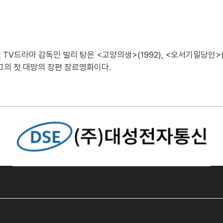
V드라마 감독인 빌리 탕은 <고양의생>(1992), <오서기밀당안>(1
그의 첫 대망의 장편 장르영화이다.