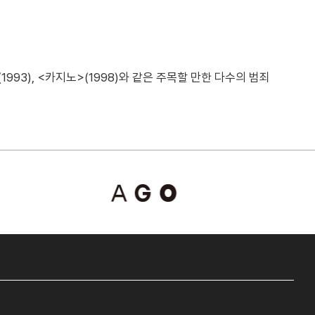
993), <카지노>(1998)와 같은 주목할 만한 다수의 범죄