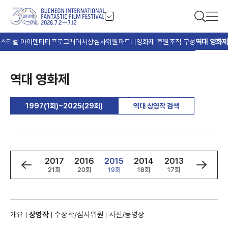
스티벌 아이덴티티
프로그래머
시상
심사위원
파트너
영화제 후원
조직 구성
역대 영화제
역대 영화제
1997(1회)~2025(29회)
역대 상영작 검색
9
2018
2017
2016
2015
2014
2013
2012
회
22회
21회
20회
19회
18회
17회
16회
개요
상영작
수상작/심사위원
사진/동영상