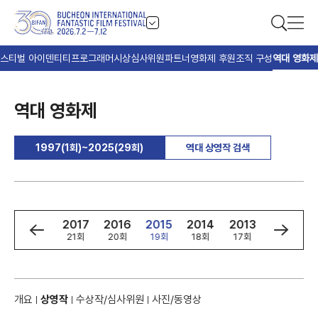
스티벌 아이덴티티
프로그래머
시상
심사위원
파트너
영화제 후원
조직 구성
역대 영화제
역대 영화제
1997(1회)~2025(29회)
역대 상영작 검색
9
2018
2017
2016
2015
2014
2013
2012
회
22회
21회
20회
19회
18회
17회
16회
개요
상영작
수상작/심사위원
사진/동영상