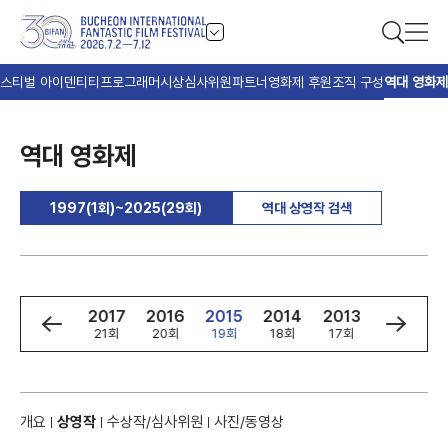
스티벌 아이덴티티
프로그래머
시상
심사위원
파트너
영화제 후원
조직 구성
역대 영화제
역대 영화제
1997(1회)~2025(29회)
역대 상영작 검색
9
2018
2017
2016
2015
2014
2013
2012
회
22회
21회
20회
19회
18회
17회
16회
개요
상영작
수상작/심사위원
사진/동영상