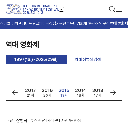
스티벌 아이덴티티
프로그래머
시상
심사위원
파트너
영화제 후원
조직 구성
역대 영화제
역대 영화제
1997(1회)~2025(29회)
역대 상영작 검색
9
2018
2017
2016
2015
2014
2013
2012
회
22회
21회
20회
19회
18회
17회
16회
개요
상영작
수상작/심사위원
사진/동영상