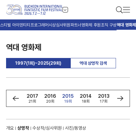
스티벌 아이덴티티
프로그래머
시상
심사위원
파트너
영화제 후원
조직 구성
역대 영화제
역대 영화제
1997(1회)~2025(29회)
역대 상영작 검색
9
2018
2017
2016
2015
2014
2013
2012
회
22회
21회
20회
19회
18회
17회
16회
개요
상영작
수상작/심사위원
사진/동영상