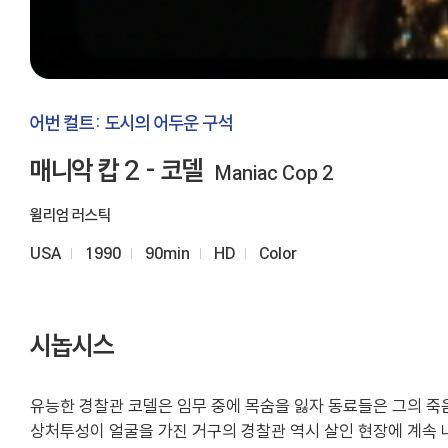
어번 컬트: 도시의 어두운 구석
매니악 캅 2 - 코델
Maniac Cop 2
윌리엄 러스틱
USA
1990
90min
HD
Color
시놉시스
유능한 경찰관 코델은 임무 중에 목숨을 잃자 동료들은 그의 
상처투성이 얼굴을 가진 거구의 경찰관 역시 살인 현장에 계속 