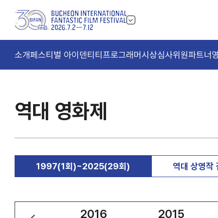
소개
페스티벌 아이덴티티
프로그래머
시상
심사위원
파트너
역대 영화제
1997(1회)~2025(29회)
역대 상영작
2017
2016
2015