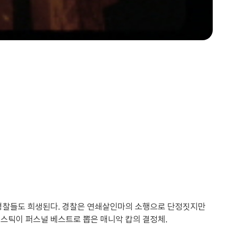
 경찰들도 희생된다. 경찰은 연쇄살인마의 소행으로 단정짓지만
러스틱이 퍼스널 베스트로 뽑은 매니악 캅의 결정체.