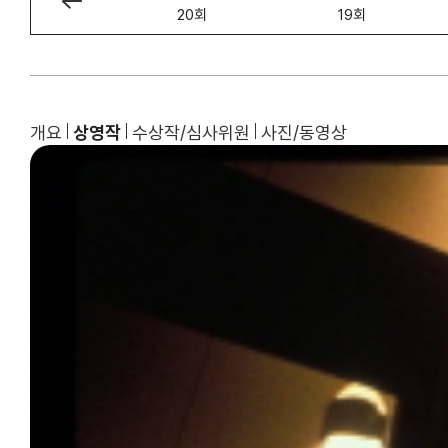
21회
20회
19회
개요
상영작
수상작/심사위원
사진/동영상