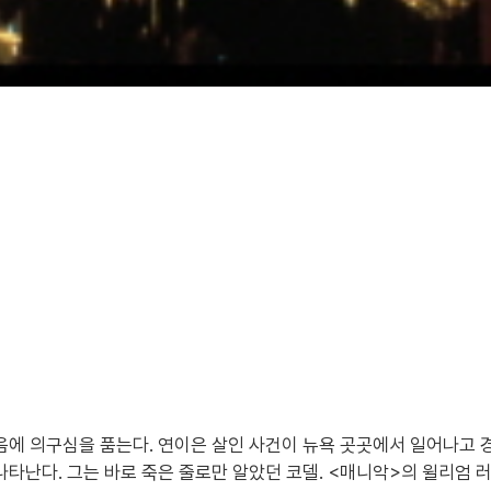
죽음에 의구심을 품는다. 연이은 살인 사건이 뉴욕 곳곳에서 일어나고
나타난다. 그는 바로 죽은 줄로만 알았던 코델. <매니악>의 윌리엄 