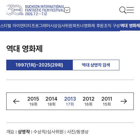
스티벌 아이덴티티
프로그래머
시상
심사위원
파트너
영화제 후원
조직 구성
역대 영화제
역대 영화제
1997(1회)~2025(29회)
역대 상영작 검색
7
2016
2015
2014
2013
2012
2011
2010
회
20회
19회
18회
17회
16회
15회
14회
개요
상영작
수상작/심사위원
사진/동영상