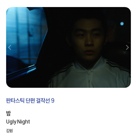
판타스틱 단편 걸작선 9
밤
Ugly Night
강원