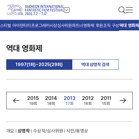
스티벌 아이덴티티
프로그래머
시상
심사위원
파트너
영화제 후원
조직 구성
역대 영화제
역대 영화제
1997(1회)~2025(29회)
역대 상영작 검색
7
2016
2015
2014
2013
2012
2011
2010
회
20회
19회
18회
17회
16회
15회
14회
개요
상영작
수상작/심사위원
사진/동영상