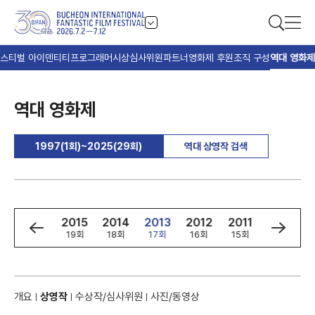
스티벌 아이덴티티
프로그래머
시상
심사위원
파트너
영화제 후원
조직 구성
역대 영화제
역대 영화제
1997(1회)~2025(29회)
역대 상영작 검색
7
2016
2015
2014
2013
2012
2011
2010
회
20회
19회
18회
17회
16회
15회
14회
개요
상영작
수상작/심사위원
사진/동영상