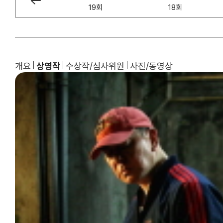
20회
19회
18회
개요
상영작
수상작/심사위원
사진/동영상