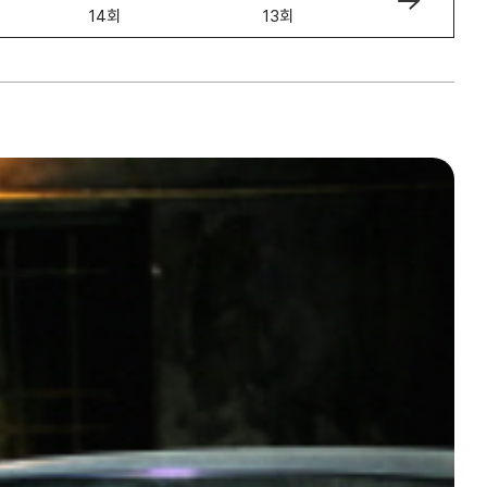
14회
13회
12회