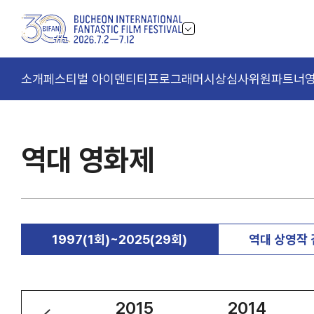
소개
페스티벌 아이덴티티
프로그래머
시상
심사위원
파트너
역대 영화제
1997(1회)~2025(29회)
역대 상영작
2016
2015
2014