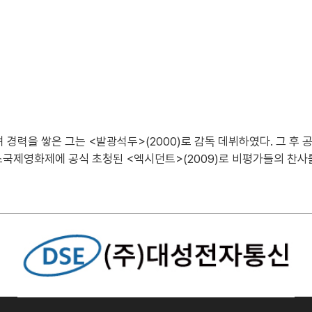
 경력을 쌓은 그는 <발광석두>(2000)로 감독 데뷔하였다. 그 후 
국제영화제에 공식 초청된 <엑시던트>(2009)로 비평가들의 찬사