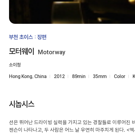
부천 초이스 : 장편
모터웨이
Motorway
소이청
Hong Kong, China
2012
89min
35mm
Color
시놉시스
션은 뛰어난 드라이빙 실력을 가지고 있는 경찰들로 이루어진 비
젠슨이 나타나고, 두 사람은 어느 날 우연히 마주치게 된다. <