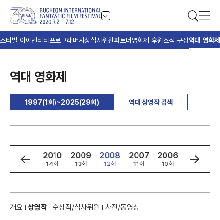
스티벌 아이덴티티
프로그래머
시상
심사위원
파트너
영화제 후원
조직 구성
역대 영화제
역대 영화제
1997(1회)~2025(29회)
역대 상영작 검색
2
2011
2010
2009
2008
2007
2006
2005
회
15회
14회
13회
12회
11회
10회
9회
개요
상영작
수상작/심사위원
사진/동영상