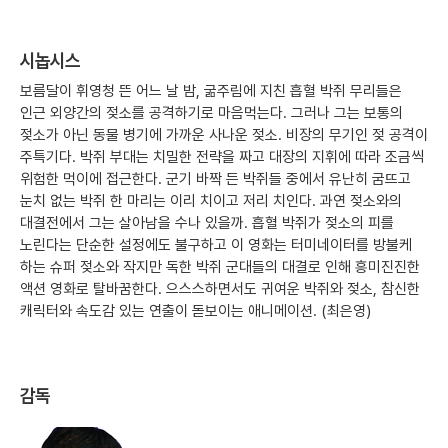
시놉시스
보름달이 휘영청 뜬 어느 날 밤, 굶주림에 지친 흡혈 박쥐 무리들은
인근 외양간의 젖소를 공격하기로 마음먹는다. 그러나 그는 보통의
젖소가 아닌 동물 병기에 가까운 사나운 젖소. 비장의 무기인 젖 공격이
주특기다. 박쥐 부대는 치밀한 전략을 짜고 대장의 지휘에 따라 조금씩
위험한 먹이에 접근한다. 군기 바짝 든 박쥐들 중에서 유난히 굼뜨고
눈치 없는 박쥐 한 마리는 이리 치이고 저리 치인다. 과연 젖소와의
대결전에서 그는 살아남을 수나 있을까. 흡혈 박쥐가 젖소의 피를
노린다는 단순한 설정에도 불구하고 이 영화는 터미네이터를 방불케
하는 슈퍼 젖소와 작지만 독한 박쥐 군대들의 대결로 인해 흥미진진한
액션 영화로 탈바꿈한다. 으스스하면서도 귀여운 박쥐와 젖소, 참신한
캐릭터와 속도감 있는 연출이 돋보이는 애니메이션. (최은영)
감독