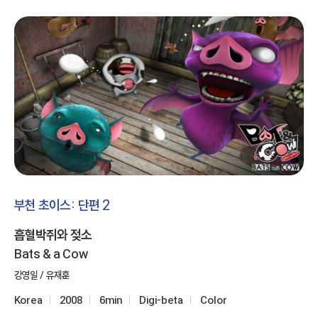
부천 초이스: 단편 2
흡혈박쥐와 젖소
Bats & a Cow
강영일 / 유재훈
Korea
2008
6min
Digi-beta
Color