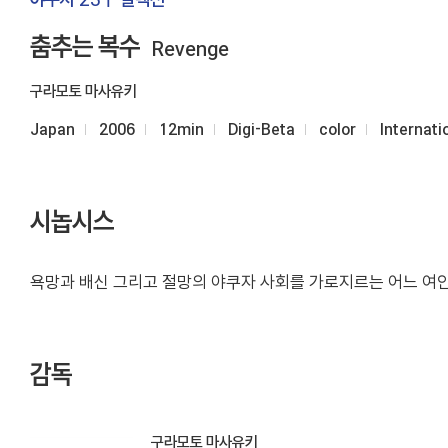
춤추는 복수
Revenge
구라모토 마사유키
Japan
2006
12min
Digi-Beta
color
Internati
시놉시스
욕망과 배신 그리고 절망의 야쿠자 사회를 가로지르는 어느 여인
감독
구라모토 마사유키