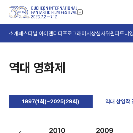
소개
페스티벌 아이덴티티
프로그래머
시상
심사위원
파트너
역대 영화제
1997(1회)~2025(29회)
역대 상영작
2011
2010
2009