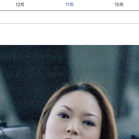
12회
11회
10회