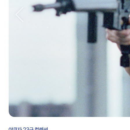
야쿠자 23구 컬렉션