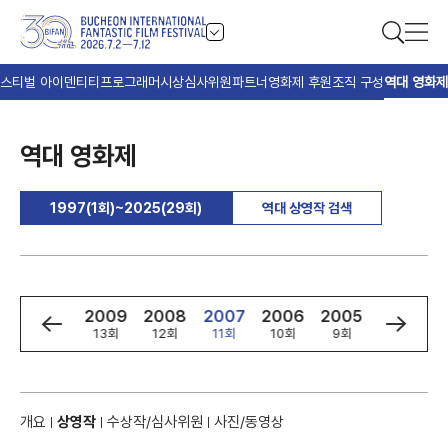
스티벌 아이덴티티
프로그래머
시상
심사위원
파트너
영화제 후원
조직 구성
역대 영화제
역대 영화제
1997(1회)~2025(29회)
역대 상영작 검색
1
2010
2009
2008
2007
2006
2005
2004
회
14회
13회
12회
11회
10회
9회
8회
개요
상영작
수상작/심사위원
사진/동영상