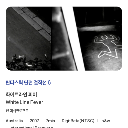
판타스틱 단편 걸작선 6
화이트라인 피버
White Line Fever
션 애쉬크로프트
Australia
2007
7min
Digi-Beta(NTSC)
b&w
International Premiere