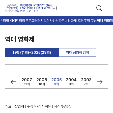
스티벌 아이덴티티
프로그래머
시상
심사위원
파트너
영화제 후원
조직 구성
역대 영화제
역대 영화제
1997(1회)~2025(29회)
역대 상영작 검색
9
2008
2007
2006
2005
2004
2003
2002
회
12회
11회
10회
9회
8회
7회
6회
개요
상영작
수상작/심사위원
사진/동영상