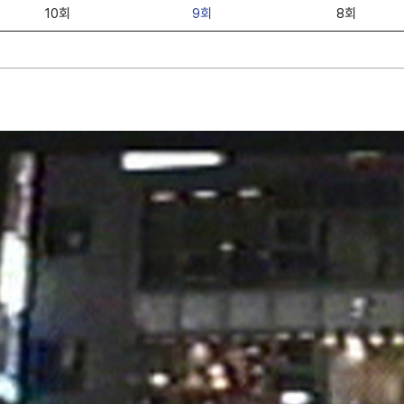
10회
9회
8회