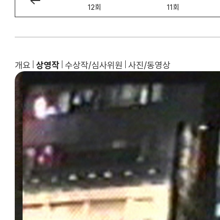
13회
12회
11회
개요
상영작
수상작/심사위원
사진/동영상