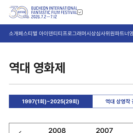
소개
페스티벌 아이덴티티
프로그래머
시상
심사위원
파트너
역대 영화제
1997(1회)~2025(29회)
역대 상영작
2009
2008
2007