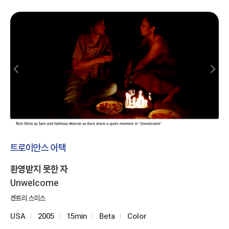
트로이안스 어택
환영받지 못한 자
Unwelcome
겐트리 스미스
USA
2005
15min
Beta
Color