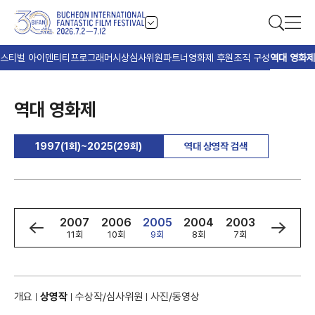
스티벌 아이덴티티
프로그래머
시상
심사위원
파트너
영화제 후원
조직 구성
역대 영화제
역대 영화제
1997(1회)~2025(29회)
역대 상영작 검색
9
2008
2007
2006
2005
2004
2003
2002
회
12회
11회
10회
9회
8회
7회
6회
개요
상영작
수상작/심사위원
사진/동영상