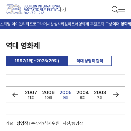
스티벌 아이덴티티
프로그래머
시상
심사위원
파트너
영화제 후원
조직 구성
역대 영화제
역대 영화제
1997(1회)~2025(29회)
역대 상영작 검색
9
2008
2007
2006
2005
2004
2003
2002
회
12회
11회
10회
9회
8회
7회
6회
개요
상영작
수상작/심사위원
사진/동영상