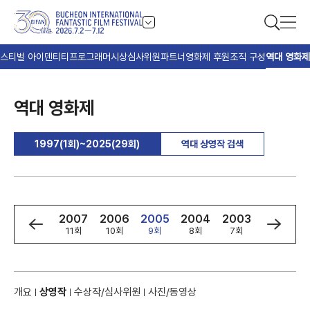
스티벌 아이덴티티
프로그래머
시상
심사위원
파트너
영화제 후원
조직 구성
역대 영화제
역대 영화제
1997(1회)~2025(29회)
역대 상영작 검색
9
2008
2007
2006
2005
2004
2003
2002
회
12회
11회
10회
9회
8회
7회
6회
개요
상영작
수상작/심사위원
사진/동영상