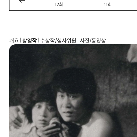
13회
12회
11회
개요
상영작
수상작/심사위원
사진/동영상