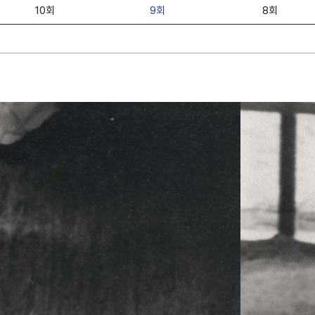
10회
9회
8회