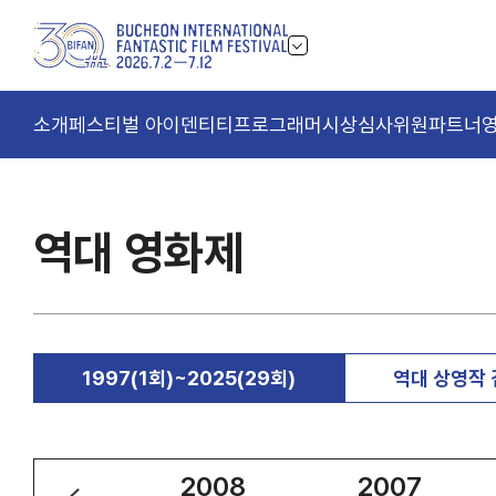
소개
페스티벌 아이덴티티
프로그래머
시상
심사위원
파트너
역대 영화제
1997(1회)~2025(29회)
역대 상영작
2009
2008
2007