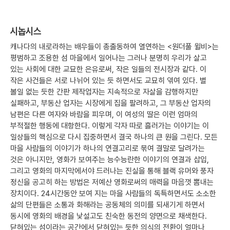
시놉시스
캐나다의 내로라하는 배우들이 총출동하여 열연하는 <원더풀 윌비>는
평범하고 조용한 섬 마을에서 일어나는 그러나 분명히 우리가 살고
있는 사회에 대한 교묘한 은유로써, 작은 일들의 전시장과 같다. 이
작은 사건들은 서로 나뉘어 있는 듯 하면서도 교묘히 엮여 있다. 별
볼일 없는 듯한 간판 제작업자는 지속적으로 자살을 감행하지만
실패하고, 부동산 업자는 시장에게 집을 팔려하고, 그 부동산 업자의
남편은 다른 여자와 바람을 피우며, 이 여성의 딸은 이런 엄마의
부적절한 행동에 대항한다. 이렇게 각자 따로 흘러가는 이야기는 이
일상들의 핵심으로 다시 집중하면서 결국 하나의 큰 원을 그린다. 모든
마을 사람들의 이야기가 하나의 연결고리로 묶여 결말로 달려가는
것은 아니지만, 영화가 보여주는 능수능란한 이야기의 연결과 삽입,
그리고 영화의 마지막에서야 드러나는 진실을 통해 블랙 유머와 풍자
정신을 공고히 하는 방법은 저예산 영화로써의 매력을 마음껏 뽐내는
장치이다. 24시간동안 보여 지는 마을 사람들의 독특하면서도 소소한
삶의 단편들은 소통과 화해라는 공동체의 의미를 되새기게 하면서
동시에 영화의 배경을 낯설고도 친숙한 동전의 양면으로 채색한다.
닫혀있는 섬이라는 공간에서 닫혀있는 듯한 의식의 전환이 얼마나