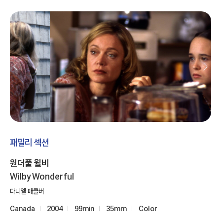
패밀리 섹션
원더풀 윌비
Wilby Wonderful
다니엘 매클버
Canada
2004
99min
35mm
Color