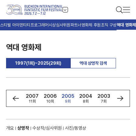
스티벌 아이덴티티
프로그래머
시상
심사위원
파트너
영화제 후원
조직 구성
역대 영화제
역대 영화제
1997(1회)~2025(29회)
역대 상영작 검색
9
2008
2007
2006
2005
2004
2003
2002
회
12회
11회
10회
9회
8회
7회
6회
개요
상영작
수상작/심사위원
사진/동영상