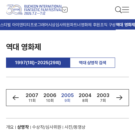
스티벌 아이덴티티
프로그래머
시상
심사위원
파트너
영화제 후원
조직 구성
역대 영화제
역대 영화제
1997(1회)~2025(29회)
역대 상영작 검색
9
2008
2007
2006
2005
2004
2003
2002
회
12회
11회
10회
9회
8회
7회
6회
개요
상영작
수상작/심사위원
사진/동영상