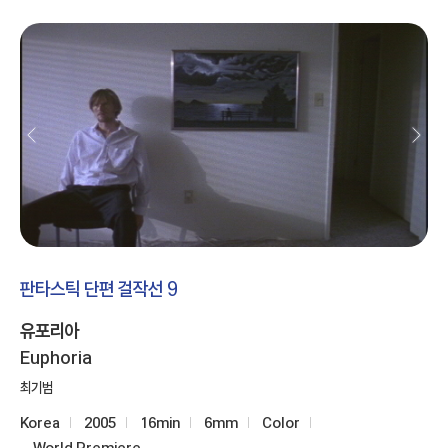
판타스틱 단편 걸작선 9
유포리아
Euphoria
최기범
Korea
2005
16min
6mm
Color
World Premiere