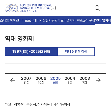
스티벌 아이덴티티
프로그래머
시상
심사위원
파트너
영화제 후원
조직 구성
역대 영화제
역대 영화제
1997(1회)~2025(29회)
역대 상영작 검색
9
2008
2007
2006
2005
2004
2003
2002
회
12회
11회
10회
9회
8회
7회
6회
개요
상영작
수상작/심사위원
사진/동영상