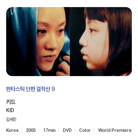
판타스틱 단편 걸작선 9
키드
KID
김세진
Korea
2005
17min
DVD
Color
World Premiere