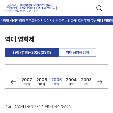
스티벌 아이덴티티
프로그래머
시상
심사위원
파트너
영화제 후원
조직 구성
역대 영화제
역대 영화제
1997(1회)~2025(29회)
역대 상영작 검색
9
2008
2007
2006
2005
2004
2003
2002
회
12회
11회
10회
9회
8회
7회
6회
개요
상영작
수상작/심사위원
사진/동영상