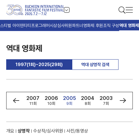
스티벌 아이덴티티
프로그래머
시상
심사위원
파트너
영화제 후원
조직 구성
역대 영화제
역대 영화제
1997(1회)~2025(29회)
역대 상영작 검색
9
2008
2007
2006
2005
2004
2003
2002
회
12회
11회
10회
9회
8회
7회
6회
개요
상영작
수상작/심사위원
사진/동영상