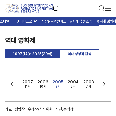
스티벌 아이덴티티
프로그래머
시상
심사위원
파트너
영화제 후원
조직 구성
역대 영화제
역대 영화제
1997(1회)~2025(29회)
역대 상영작 검색
9
2008
2007
2006
2005
2004
2003
2002
회
12회
11회
10회
9회
8회
7회
6회
개요
상영작
수상작/심사위원
사진/동영상