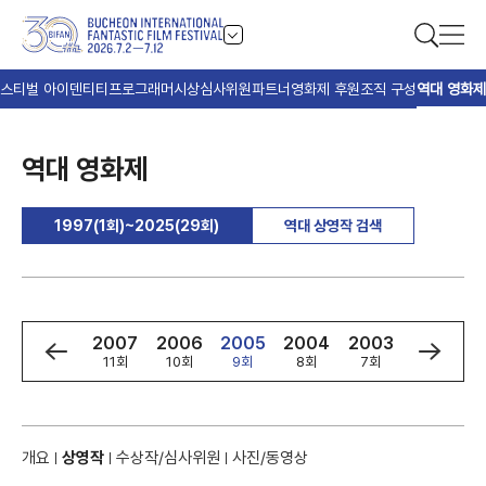
스티벌 아이덴티티
프로그래머
시상
심사위원
파트너
영화제 후원
조직 구성
역대 영화제
역대 영화제
1997(1회)~2025(29회)
역대 상영작 검색
9
2008
2007
2006
2005
2004
2003
2002
회
12회
11회
10회
9회
8회
7회
6회
개요
상영작
수상작/심사위원
사진/동영상