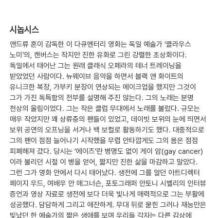
시놉시스
앤드류 혼이 감독한 이 다큐멘터리 영화는 독일 예술가 ‘클라우스
노미’의, 캔버스는 작지만 진한 유화로 그린 강렬한 초상화이다.
독일에서 태어난 그는 원래 클래식 오페라의 테너 트레이닝을
받았었던 사람이다. 뉴웨이브 음악을 하면서 블랙 앤 화이트의
유니크한 복장, 가부키 분장이 연상되는 메이크업을 했지만 그것이
그가 가진 독특함의 전부를 설명해 주진 않는다. 그의 노래는 분명
천상의 울림이었다. 그는 작은 클럽 무대에서 노래를 불렀다. 규모는
매우 작았지만 꽤 상류층의 팬들이 있었고, 데이빗 보위의 눈에 띄면서
보위 공연의 오프닝을 서거나 백 보컬로 활동하기도 했다. 대중적으로
그의 팬이 점점 늘어나기 시작했을 무렵 안타깝게도 그의 몸은 점점
피폐해져 갔다. 당시는 ‘에이즈’란 병명도 없이 게이 암(gay cancer)
이라 불리던 시절 이 병을 얻어, 짧지만 진한 삶을 마감하고 말았다.
그런 그가 영화 안에서 다시 태어났다. 생전에 그를 알던 아트디렉터
페이지 우드, 여배우 안 매그너슨, 포토그래퍼 안토니 시벨리의 인터뷰
증언과 영상 자료로 생전에 보다 더욱 빛나게 매력적으로 그는 부활에
성공했다. 담담하게 그리고 애잔하게. 무대 뒤로 묻힌 그러나 재능만은
빛났던 한 예술가의 짧은 생애를 보며 우리들 각자는 다른 감상에