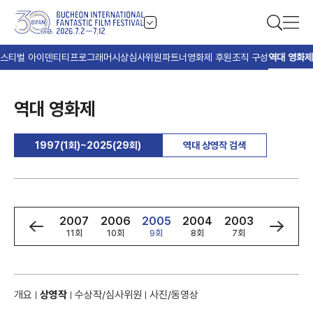
스티벌 아이덴티티
프로그래머
시상
심사위원
파트너
영화제 후원
조직 구성
역대 영화제
역대 영화제
1997(1회)~2025(29회)
역대 상영작 검색
9
2008
2007
2006
2005
2004
2003
2002
회
12회
11회
10회
9회
8회
7회
6회
개요
상영작
수상작/심사위원
사진/동영상