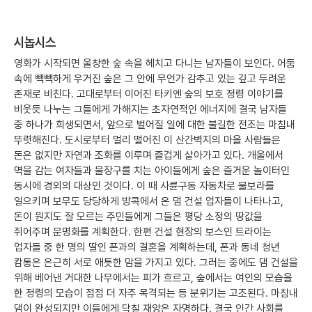
시놉시스
영화가 시작되면 울창한 숲 속을 헤치고 다니는 남자들이 보인다. 어둠
속에 빽빽하게 우거진 숲은 그 안에 무언가 감추고 있는 깊고 두려운
존재로 비친다. 고대로부터 이어진 타키엔 숲의 보호 정령 이야기를
비웃듯 나누는 그들에게 가해지는 초자연적인 에너지에 결국 남자들
중 하나가 희생되면서, 앞으로 벌어질 일에 대한 불길한 전조는 마침내
뚜렷해진다. 도시로부터 멀리 떨어진 이 산간벽지의 마을 사람들은
돈은 없지만 자연과 조화를 이루며 즐겁게 살아가고 있다. 개울에서
멱을 감는 여자들과 물장구를 치는 아이들에게 숲은 즐거운 놀이터인
동시에 경외의 대상인 것이다. 이 때 사륜구동 자동차로 물보라를
일으키며 보무도 당당하게 방콕에서 온 댐 건설 업자들이 나타나고,
돈이 뭔지도 잘 모르는 주민들에게 그들은 평당 소정의 땅값을
쥐어주며 문명화를 계획한다. 한편 건설 현장의 보스인 트라이는
업자들 중 한 명의 딸인 폰과의 결혼을 계획하는데, 폰과 동네 청년
캄통은 은근히 서로 애틋한 맘을 가지고 있다. 그러는 중에도 댐 건설을
위해 베어낸 거대한 나무에서는 피가 흐르고, 숲에서는 여인의 모습을
한 정령의 모습이 점점 더 자주 목격되는 등 분위기는 고조된다. 마침내
댐이 완성되지만 이들에게 닥칠 재앙은 자명하다. 결국 인간 사회를