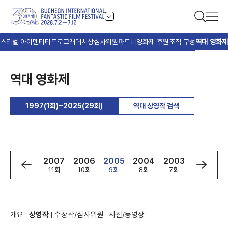
스티벌 아이덴티티
프로그래머
시상
심사위원
파트너
영화제 후원
조직 구성
역대 영화제
역대 영화제
1997(1회)~2025(29회)
역대 상영작 검색
9
2008
2007
2006
2005
2004
2003
2002
회
12회
11회
10회
9회
8회
7회
6회
개요
상영작
수상작/심사위원
사진/동영상