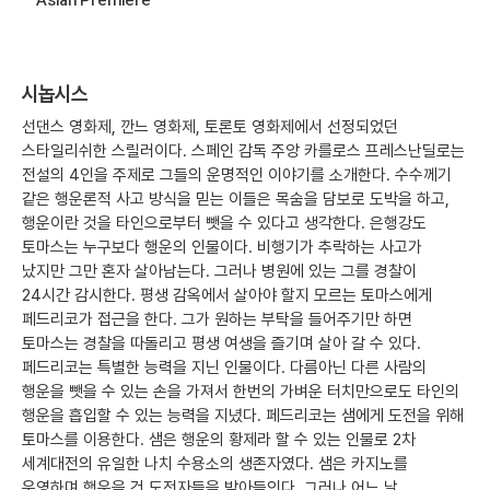
시놉시스
선댄스 영화제, 깐느 영화제, 토론토 영화제에서 선정되었던
스타일리쉬한 스릴러이다. 스페인 감독 주앙 카를로스 프레스난딜로는
전설의 4인을 주제로 그들의 운명적인 이야기를 소개한다. 수수께기
같은 행운론적 사고 방식을 믿는 이들은 목숨을 담보로 도박을 하고,
행운이란 것을 타인으로부터 뺏을 수 있다고 생각한다. 은행강도
토마스는 누구보다 행운의 인물이다. 비행기가 추락하는 사고가
났지만 그만 혼자 살아남는다. 그러나 병원에 있는 그를 경찰이
24시간 감시한다. 평생 감옥에서 살아야 할지 모르는 토마스에게
페드리코가 접근을 한다. 그가 원하는 부탁을 들어주기만 하면
토마스는 경찰을 따돌리고 평생 여생을 즐기며 살아 갈 수 있다.
페드리코는 특별한 능력을 지닌 인물이다. 다름아닌 다른 사람의
행운을 뺏을 수 있는 손을 가져서 한번의 가벼운 터치만으로도 타인의
행운을 흡입할 수 있는 능력을 지녔다. 페드리코는 샘에게 도전을 위해
토마스를 이용한다. 샘은 행운의 황제라 할 수 있는 인물로 2차
세계대전의 유일한 나치 수용소의 생존자였다. 샘은 카지노를
운영하며 행운을 건 도전자들을 받아들인다. 그러나 어느 날