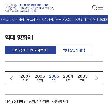
스티벌 아이덴티티
프로그래머
시상
심사위원
파트너
영화제 후원
조직 구성
역대 영화제
역대 영화제
1997(1회)~2025(29회)
역대 상영작 검색
9
2008
2007
2006
2005
2004
2003
2002
회
12회
11회
10회
9회
8회
7회
6회
개요
상영작
수상작/심사위원
사진/동영상