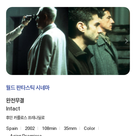
월드 판타스틱 시네마
완전무결
Intact
후안 카를로스 프레나딜로
Spain
2002
108min
35mm
Color
Asian Premiere